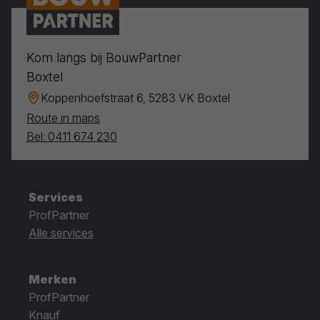
Kom langs bij BouwPartner
Boxtel
Koppenhoefstraat 6, 5283 VK Boxtel
Route in maps
Bel: 0411 674 230
Services
ProfPartner
Alle services
Merken
ProfPartner
Knauf