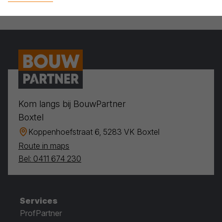
Kom langs bij BouwPartner
Boxtel
Koppenhoefstraat 6, 5283 VK Boxtel
Route in maps
Bel: 0411 674 230
Services
ProfPartner