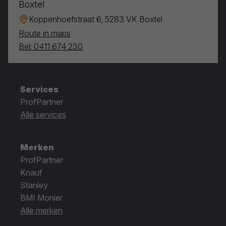
Boxtel
Koppenhoefstraat 6, 5283 VK Boxtel
Route in maps
Bel: 0411 674 230
Services
ProfPartner
Alle services
Merken
ProfPartner
Knauf
Stanley
BMI Monier
Alle merken