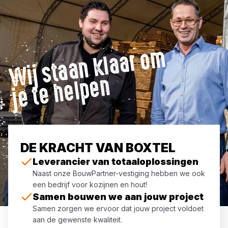
Wij
st
a
a
n
kl
a
ar
o
m
j
e t
e
h
el
p
e
n
DE KRACHT VAN BOXTEL
Leverancier van totaaloplossingen
Naast onze BouwPartner-vestiging hebben we ook
een bedrijf voor kozijnen en hout!
Samen bouwen we aan jouw project
Samen zorgen we ervoor dat jouw project voldoet
aan de gewenste kwaliteit.