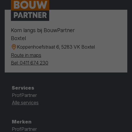
Kom langs bij BouwPartner
Boxtel
Koppenhoefstraat 6, 5283 VK Boxtel
Route in maps
Bel: 0411 674 230
Services
ProfPartner
Alle services
Merken
ProfPartner