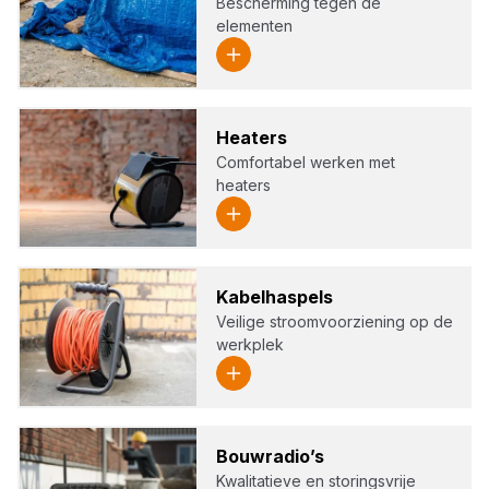
Bescherming tegen de
elementen
Hea­ters
Comfortabel werken met
heaters
Kabel­has­pels
Veilige stroomvoorziening op de
werkplek
Bouw­ra­dio’s
Kwalitatieve en storingsvrije