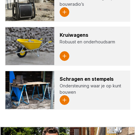
bouwradio’s
Krui­wa­gens
Robuust en onderhoudsarm
Schra­gen en stem­pels
Ondersteuning waar je op kunt
bouwen