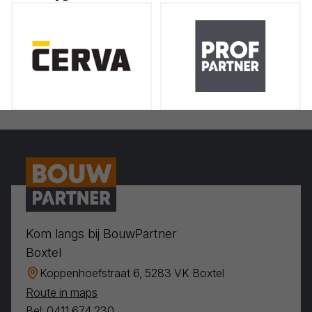
Kom langs bij BouwPartner
Boxtel
Koppenhoefstraat 6, 5283 VK Boxtel
Route in maps
Bel: 0411 674 230