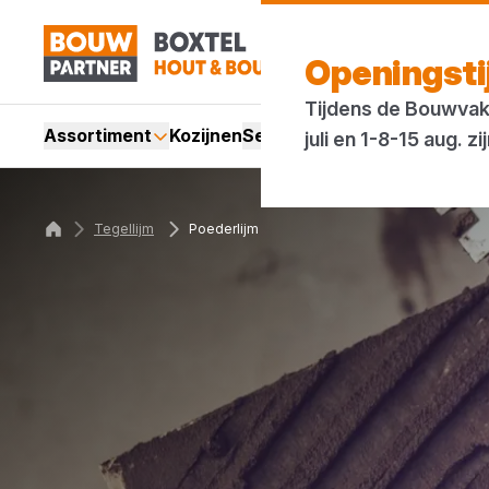
Openingst
Tijdens de Bouwvak 
Assortiment
Kozijnen
Services
Acties
Merken
Bl
juli en 1-8-15 aug.
Tegellijm
Poederlijm