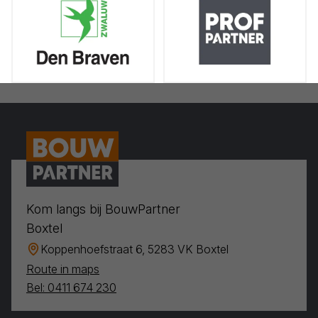
Kom langs bij BouwPartner
Boxtel
Koppenhoefstraat 6, 5283 VK Boxtel
Route in maps
Bel: 0411 674 230