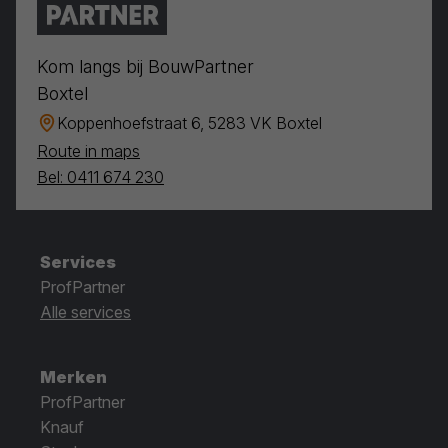
Kom langs bij BouwPartner
Boxtel
Koppenhoefstraat 6, 5283 VK Boxtel
Route in maps
Bel: 0411 674 230
Services
ProfPartner
Alle services
Merken
ProfPartner
Knauf