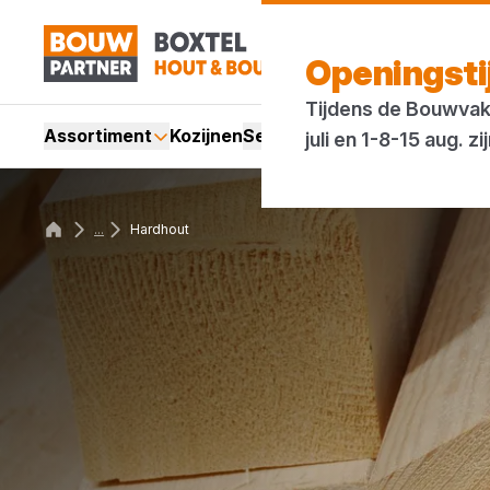
Openingst
Tijdens de Bouwvak 
Assortiment
Kozijnen
Services
Acties
Merken
Bl
juli en 1-8-15 aug.
...
Hardhout