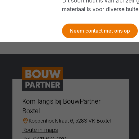
Dit soort hout is van zichzel
materiaal is voor diverse buit
Neem contact met ons op
Kom langs bij BouwPartner
Boxtel
Koppenhoefstraat 6, 5283 VK Boxtel
Route in maps
Bel: 0411 674 230