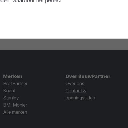
eden, waardoor het perfect
Merken
Over BouwPartner
ProfPartner
Over ons
Knauf
Contact &
Stanley
openingstijden
BMI Monier
Alle merken