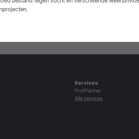
f goed bestand tegen vocht en verschillende weersinvlo
enprojecten.
Services
ProfPartner
Alle services