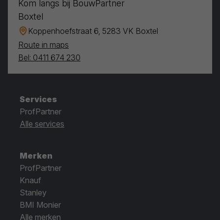
Kom langs bij BouwPartner
Boxtel
Koppenhoefstraat 6, 5283 VK Boxtel
Route in maps
Bel: 0411 674 230
Services
ProfPartner
Alle services
Merken
ProfPartner
Knauf
Stanley
BMI Monier
Alle merken