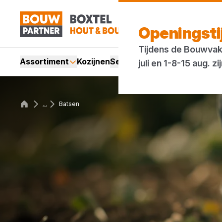
Openingst
Tijdens de Bouwvak 
Assortiment
Kozijnen
Services
Acties
Merken
Bl
juli en 1-8-15 aug.
...
Batsen