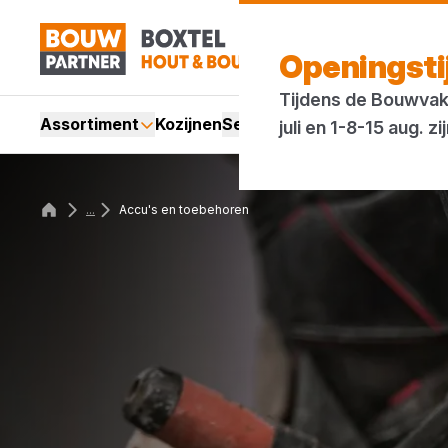
Openingst
Tijdens de Bouwvak 
Assortiment
Kozijnen
Services
Acties
Merken
Bl
juli en 1-8-15 aug.
...
Accu's en toebehoren