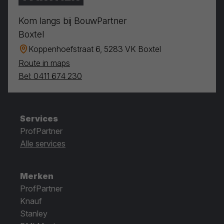
Kom langs bij BouwPartner
Boxtel
Koppenhoefstraat 6, 5283 VK Boxtel
Route in maps
Bel: 0411 674 230
Services
ProfPartner
Alle services
Merken
ProfPartner
Knauf
Stanley