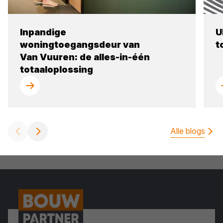
Inpandige
U
woningtoegangsdeur van
t
Van Vuuren: de alles-in-één
totaaloplossing
Alle blogs