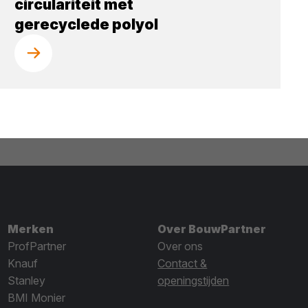
circulariteit met
gerecyclede polyol
Merken
Over BouwPartner
ProfPartner
Over ons
Knauf
Contact &
Stanley
openingstijden
BMI Monier