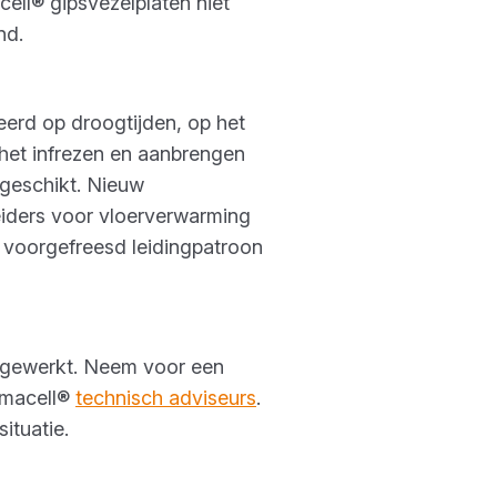
ell® gipsvezelplaten niet
nd.
erd op droogtijden, op het
 het infrezen en aanbrengen
 geschikt. Nieuw
eiders voor vloerverwarming
t voorgefreesd leidingpatroon
itgewerkt. Neem voor een
rmacell®
technisch adviseurs
.
ituatie.