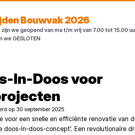
Vandaag open
vanaf 07:00 uur
ijden Bouwvak 2026
zijn we geopend van ma t/m vrij van 7.00 tot 15.00 u
ogs
Houtweb
 zijn we GESLOTEN
s-In-Doos voor
projecten
erd op 30 september 2025
 voor een snelle en efficiënte renovatie van 
e doos-in-doos-concept’. Een revolutionaire 