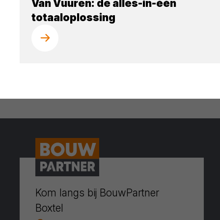
Van Vuuren: de alles-in-één
totaaloplossing
Kom langs bij BouwPartner
Boxtel