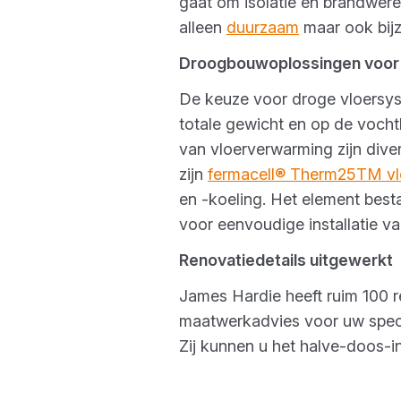
gaat om isolatie en brandwere
alleen
duurzaam
maar ook bijz
Droogbouwoplossingen voor
De keuze voor droge vloersys
totale gewicht en op de vocht
van vloerverwarming zijn dive
zijn
fermacell® Therm25TM vl
en -koeling. Het element best
voor eenvoudige installatie v
Renovatiedetails uitgewerkt
James Hardie heeft ruim 100 
maatwerkadvies voor uw speci
Zij kunnen u het halve-doos-i