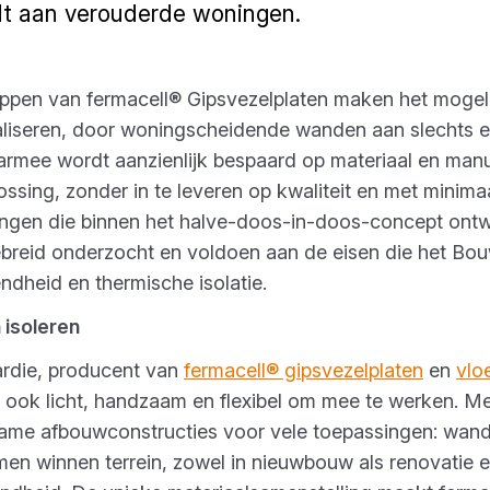
dt aan verouderde woningen.
ppen van fermacell® Gipsvezelplaten maken het mogel
liseren, door woningscheidende wanden aan slechts e
rmee wordt aanzienlijk bespaard op materiaal en manu
ssing, zonder in te leveren op kwaliteit en met minima
ngen die binnen het halve-doos-in-doos-concept ontw
ebreid onderzocht en voldoen aan de eisen die het Bouw
endheid en thermische isolatie.
 isoleren
rdie, producent van
fermacell® gipsvezelplaten
en
vlo
ook licht, handzaam en flexibel om mee te werken. Me
rzame afbouwconstructies voor vele toepassingen: wand
men winnen terrein, zowel in nieuwbouw als renovatie e