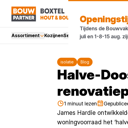
Openingst
Tijdens de Bouwvak 
Assortiment
Kozijnen
Services
Acties
Merken
Bl
juli en 1-8-15 aug.
isolatie
Blog
Halve-Doo
renovatie
1 minuut lezen
Gepublice
James Hardie ontwikkelde
woningvoorraad het ‘halv