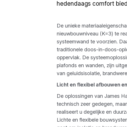
hedendaags comfort bie
De unieke materiaaleigenscha
nieuwbouwniveau (K=3) te rea
systeemwand te voorzien. Daa
traditionele doos-in-doos-oplo
oppervlak. De systeemoplossi
plafonds en wanden, zijn uitg
van geluidsisolatie, brandwer
Licht en flexibel afbouwen en
De oplossingen van James Ha
technisch zeer gedegen, maar 
realiseert u degelijke en duu
Lichte en flexibele bouwsyste