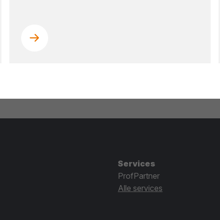
Services
ProfPartner
Alle services