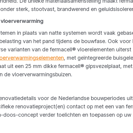
ndheid. De unieke materiaalsamenstelling maakt fermac
onder sterk, stootvast, brandwerend en geluidsisolere
 vloerverwarming
temen in plaats van natte systemen wordt vaak gebase
belasting van het pand tijdens de bouwfase. Ook voor
rse varianten van de fermacell® vloerelementen uiterst
oerverwarmingselementen
, met geïntegreerde buisgel
aat uit een 25 mm dikke fermacell® gipsvezelplaat, me
an de vloerverwarmingsbuizen.
renovatiedetails voor de Nederlandse bouwperiodes u
fieke renovatieproject(en) contact op met een van fe
n-doos-concept verder toelichten en toepassen op uw s