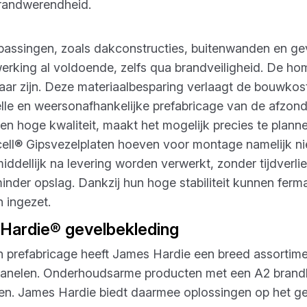
brandwerendheid.
ssingen, zoals dakconstructies, buitenwanden en gev
erking al voldoende, zelfs qua brandveiligheid. De ho
tbaar zijn. Deze materiaalbesparing verlaagt de bouwkos
elle en weersonafhankelijke prefabricage van de afzond
 hoge kwaliteit, maakt het mogelijk precies te plann
cell® Gipsvezelplaten hoeven voor montage namelijk n
ddellijk na levering worden verwerkt, zonder tijdverlie
inder opslag. Dankzij hun hoge stabiliteit kunnen ferm
 ingezet.
 Hardie® gevelbekleding
n prefabricage heeft James Hardie een breed assortim
anelen. Onderhoudsarme producten met een A2 brandkla
uren. James Hardie biedt daarmee oplossingen op het 