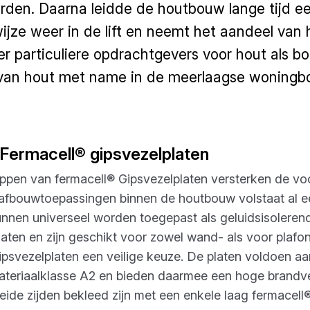
den. Daarna leidde de houtbouw lange tijd e
ijze weer in de lift en neemt het aandeel va
er particuliere opdrachtgevers voor hout als b
 van hout met name in de meerlaagse woningbo
Fermacell® gipsvezelplaten
ppen van fermacell® Gipsvezelplaten versterken de voo
 afbouwtoepassingen binnen de houtbouw volstaat al ee
unnen universeel worden toegepast als geluidsisolere
aten en zijn geschikt voor zowel wand- als voor plafon
psvezelplaten een veilige keuze. De platen voldoen aan
teriaalklasse A2 en bieden daarmee een hoge brandve
eide zijden bekleed zijn met een enkele laag fermacell