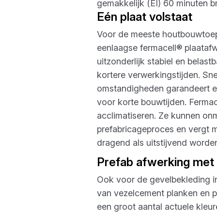
gemakkelijk (EI) 60 minuten 
Eén plaat volstaat
Voor de meeste houtbouwtoepa
eenlaagse fermacell® plaatafw
uitzonderlijk stabiel en belas
kortere verwerkingstijden. Sn
omstandigheden garandeert een
voor korte bouwtijden. Ferma
acclimatiseren. Ze kunnen onmi
prefabricageproces en vergt m
dragend als uitstijvend worden
Prefab afwerking met
Ook voor de gevelbekleding i
van vezelcement planken en p
een groot aantal actuele kle