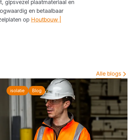
, gipsvezel plaatmateriaal en
oogwaardig en betaalbaar
zelplaten op
Houtbouw |
Alle blogs
isolatie
Blog