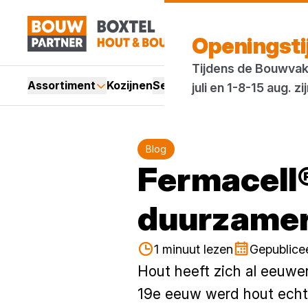
Openingst
Tijdens de Bouwvak 
Assortiment
Kozijnen
Services
Acties
Merken
Bl
juli en 1-8-15 aug.
Blog
Fermacell®
duurzamer 
1 minuut lezen
Gepublicee
Hout heeft zich al eeuwen
19e eeuw werd hout echt