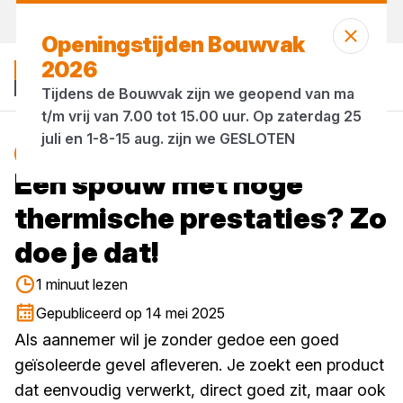
Vandaag open
tot 17:00 uur
Openingstijden Bouwvak
2026
Tijdens de Bouwvak zijn we geopend van ma
t/m vrij van 7.00 tot 15.00 uur. Op zaterdag 25
juli en 1-8-15 aug. zijn we GESLOTEN
Blog
isolatie
Een spouw met hoge
thermische prestaties? Zo
doe je dat!
1 minuut lezen
Gepubliceerd op 14 mei 2025
Als aannemer wil je zonder gedoe een goed
geïsoleerde gevel afleveren. Je zoekt een product
dat eenvoudig verwerkt, direct goed zit, maar ook