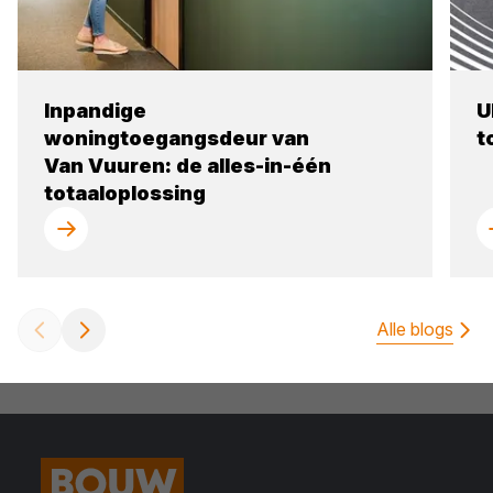
Inpandige
U
woningtoegangsdeur van
t
Van Vuuren: de alles-in-één
totaaloplossing
Alle blogs