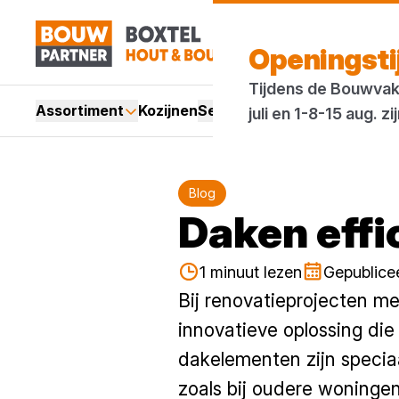
Openingst
Tijdens de Bouwvak 
Assortiment
Kozijnen
Services
Acties
Merken
Bl
juli en 1-8-15 aug.
Blog
Daken effi
1 minuut lezen
Gepublice
Bij renovatieprojecten m
innovatieve oplossing die
dakelementen zijn speciaa
zoals bij oudere woninge