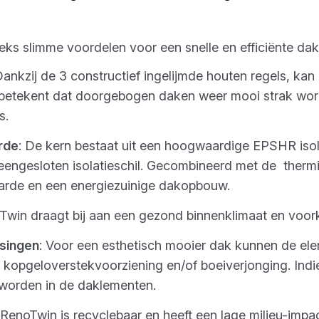
eks slimme voordelen voor een snelle en efficiënte dak
Dankzij de 3 constructief ingelijmde houten regels, ka
betekent dat doorgebogen daken weer mooi strak wor
s.
rde
: De kern bestaat uit een hoogwaardige EPSHR iso
eengesloten isolatieschil. Gecombineerd met de thermis
arde en een energiezuinige dakopbouw.
oTwin draagt bij aan een gezond binnenklimaat en voo
singen
: Voor een esthetisch mooier dak kunnen de el
kopgeloverstekvoorziening en/of boeiverjonging. Indi
 worden in de daklementen.
x RenoTwin is recyclebaar en heeft een lage milieu-impa