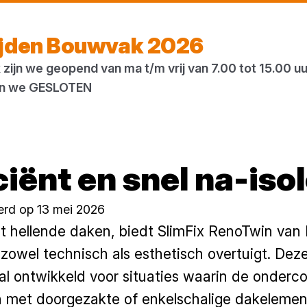
Morgen weer open
vanaf 07:00 uur
ijden Bouwvak 2026
zijn we geopend van ma t/m vrij van 7.00 tot 15.00 u
ogs
Houtweb
 zijn we GESLOTEN
ciënt en snel na-iso
erd op 13 mei 2026
et hellende daken, biedt SlimFix RenoTwin va
 zowel technisch als esthetisch overtuigt. De
l ontwikkeld voor situaties waarin de ondercons
n met doorgezakte of enkelschalige dakelemente