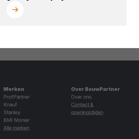
Merken
Over BouwPartner
ProfPartner
Over ons
Knauf
Contact &
Stanley
openingstijden
BMI Monier
Alle merken