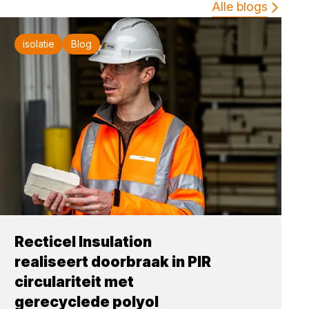
Alle blogs
isolatie
Blog
Recticel Insulation
realiseert doorbraak in PIR
circulariteit met
gerecyclede polyol