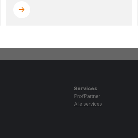
Services
ProfPartner
Alle services