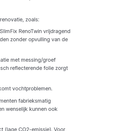
renovatie, zoals:
n SlimFix RenoTwin vrijdragend
den zonder opvulling van de
latie met messing/groef
ch reflecterende folie zorgt
rkomt vochtproblemen.
ementen fabrieksmatig
en wenselijk kunnen ook
ct (lage CO2-emissie). Voor