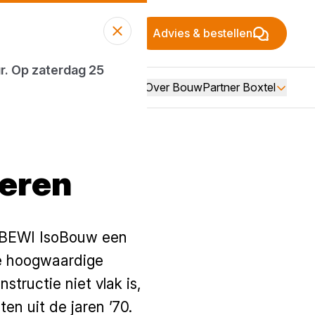
Advies & bestellen
ur. Op zaterdag 25
Over BouwPartner Boxtel
leren
n BEWI IsoBouw een
ze hoogwaardige
tructie niet vlak is,
n uit de jaren ’70.