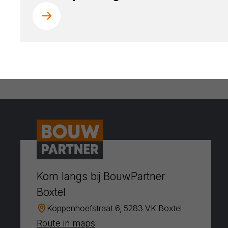
Kom langs bij BouwPartner
Boxtel
Koppenhoefstraat 6, 5283 VK Boxtel
Route in maps