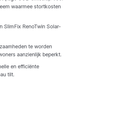
steem waarmee stortkosten
een SlimFix RenoTwin Solar-
rkzaamheden te worden
oners aanzienlijk beperkt.
lle en efficiënte
u tilt.