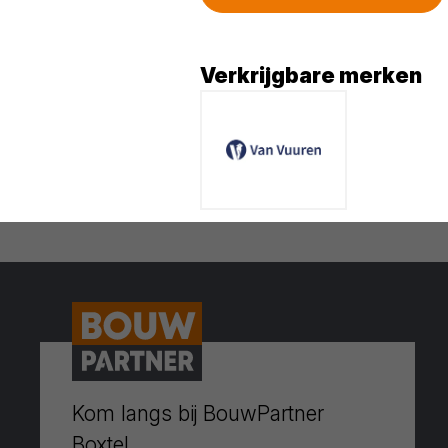
Verkrijgbare merken
Kom langs bij BouwPartner
Boxtel