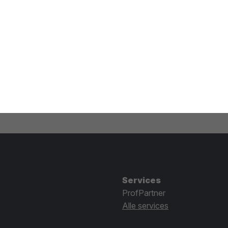
Services
ProfPartner
Alle services