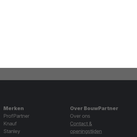
Merken
Over BouwPartner
ProfPartner
Over ons
Knauf
Contact &
Stanley
openingstijden