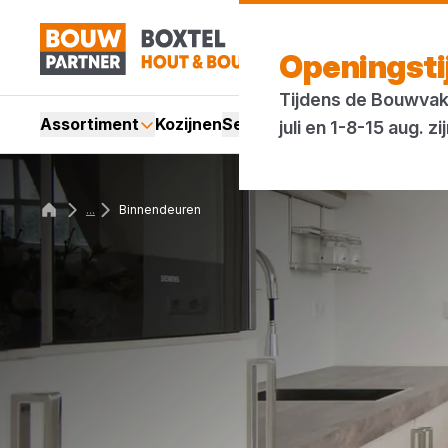
Openingst
Tijdens de Bouwvak 
Assortiment
Kozijnen
Services
Acties
Merken
Bl
juli en 1-8-15 aug.
...
Binnendeuren